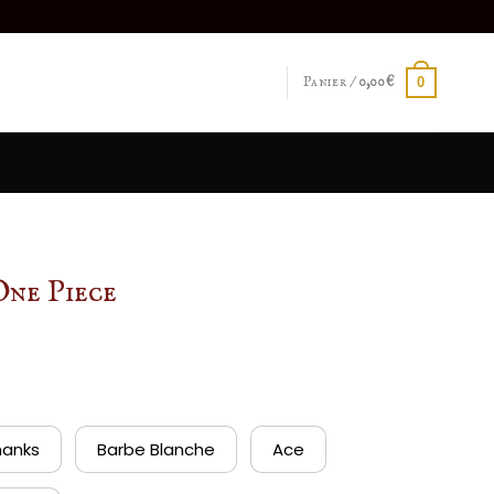
Panier /
0,00
€
0
One Piece
hanks
Barbe Blanche
Ace