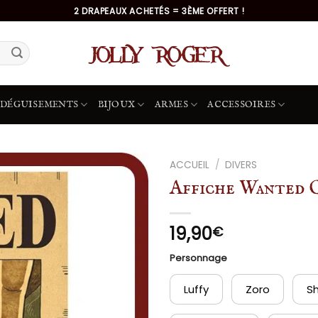
2 DRAPEAUX ACHETÉS = 3ÈME OFFERT !
DÉGUISEMENTS
BIJOUX
ARMES
ACCESSOIRES
ACCUEIL
/
DIVERS
Affiche Wanted 
19,90
€
Personnage
Luffy
Zoro
S