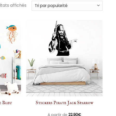
Trié
ltats affichés
par
popularité
e Bleu
Stickers Pirate Jack Sparrow
A partir de
22,90
€