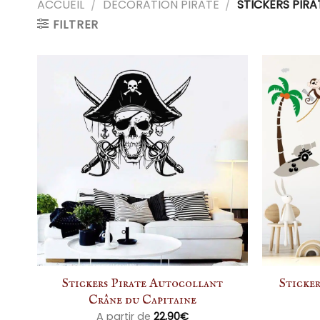
ACCUEIL
/
DÉCORATION PIRATE
/
STICKERS PIRA
FILTRER
Stickers Pirate Autocollant
Sticker
Crâne du Capitaine
A partir de
22,90
€