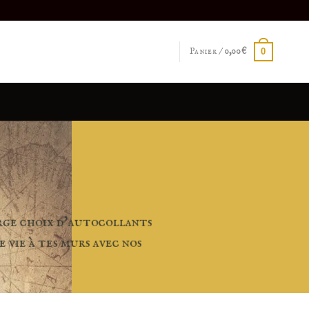
Panier /
0,00
€
0
arge choix d'autocollants
vie à tes murs avec nos