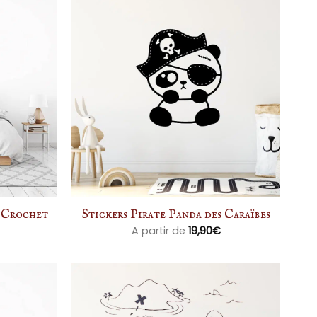
e Crochet
Stickers Pirate Panda des Caraïbes
A partir de
19,90
€