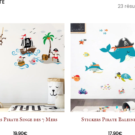
TE
23 résu
s Pirate Singe des 7 Mers
Stickers Pirate Balein
19,90
€
17,90
€