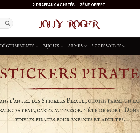
2 DRAPEAUX ACHETÉS = 3ÈME OFFERT !
DÉGUISEMENTS
BIJOUX
ARMES
ACCESSOIRES
STICKERS PIRATE
ns l'antre des Stickers Pirate, choisis parmi un l
ale : bateau, carte au trésor, tête de mort. Donne 
vinyles pirates pour enfants et adultes.