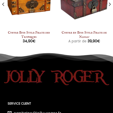
Coffre Bois Style Pirate des
Coffre en Bois Style Pirate de
Tropiques
Nassau
34,90
€
A partir de
39,90
€
SERVICE CLIENT