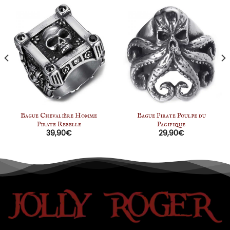
Bague Chevalière Homme
Bague Pirate Poulpe du
Pirate Rebelle
Pacifique
39,90
€
29,90
€