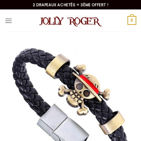
Passer
2 DRAPEAUX ACHETÉS = 3ÈME OFFERT !
au
contenu
0