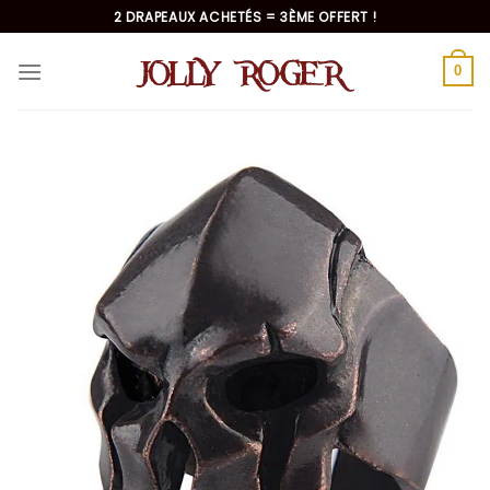
Passer
2 DRAPEAUX ACHETÉS = 3ÈME OFFERT !
au
contenu
0