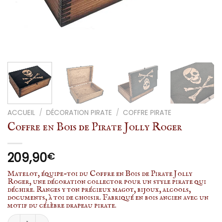
ACCUEIL
/
DÉCORATION PIRATE
/
COFFRE PIRATE
Coffre en Bois de Pirate Jolly Roger
209,90
€
Matelot, équipe-toi du Coffre en Bois de Pirate Jolly
Roger, une décoration collector pour un style pirate qui
déchire. Ranges y ton précieux magot, bijoux, alcools,
documents, à toi de choisir. Fabriqué en bois ancien avec un
motif du célèbre drapeau pirate.
quantité de Coffre en Bois de Pirate Jolly Roger