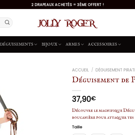
2 DRAPEAUX ACHETÉS = 3ÈME OFFERT !
DÉGUISEMENTS
BIJOUX
ARMES
ACCESSOIRES
ACCUEIL
/
DÉGUISEMENT PIRAT
Déguisement de P
37,90
€
Découvre le magnifique Dégui
boucanière pour attaquer tes s
Taille