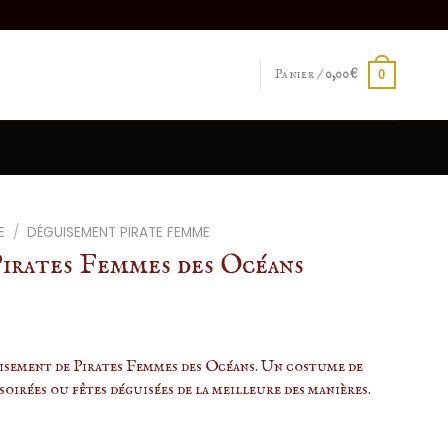
Panier /
0,00
€
0
E
/
DÉGUISEMENT PIRATE FEMME
irates Femmes des Océans
sement de Pirates Femmes des Océans. Un costume de
oirées ou fêtes déguisées de la meilleure des manières.