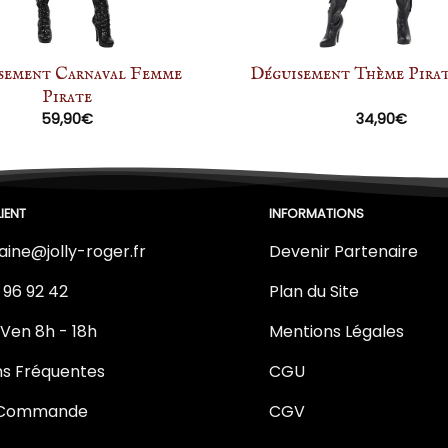
sement Carnaval Femme
Déguisement Thème Pira
Pirate
59,90
€
34,90
€
IENT
INFORMATIONS
aine@jolly-roger.fr
Devenir Partenaire
 96 92 42
Plan du Site
 Ven 8h - 18h
Mentions Légales
ns Fréquentes
CGU
e Commande
CGV