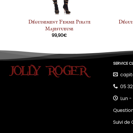
s
Déguisement Femme Pirate
Dégui
Majestueuse
99,90
€
SERVICE CL
capit
05 32
Lun -
Questio
Suivi d