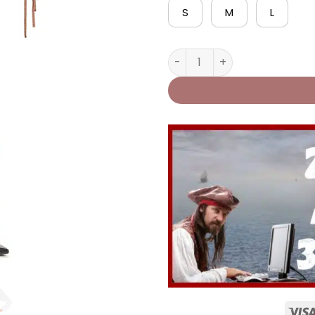
S
M
L
quantité de Déguisement d