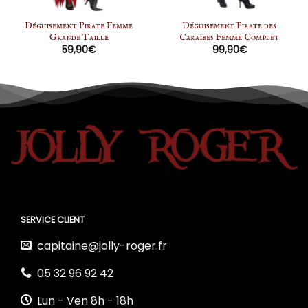
Déguisement Pirate Femme
Déguisement Pirate des
Grande Taille
Caraïbes Femme Complet
59,90
€
99,90
€
SERVICE CLIENT
capitaine@jolly-roger.fr
05 32 96 92 42
Lun - Ven 8h - 18h