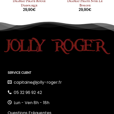
Drapeau Pirate Rouge
Drapeau Pirate Noir Le
Diabolique
Borgne
29,90
€
29,90
€
SERVICE CLIENT
capitaine@jolly-roger.fr
05 32 96 92 42
Lun - Ven 8h - 18h
Questions Fréquentes