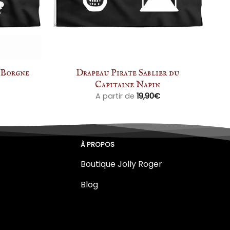
 Borgne
Drapeau Pirate Sablier du
Capitaine Napin
A partir de
19,90
€
À PROPOS
Boutique Jolly Roger
Blog