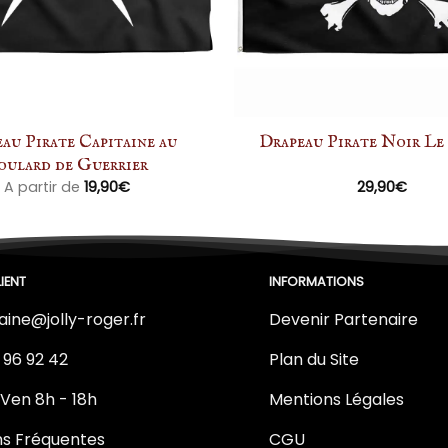
au Pirate Capitaine au
Drapeau Pirate Noir Le
oulard de Guerrier
A partir de
19,90
€
29,90
€
IENT
INFORMATIONS
aine@jolly-roger.fr
Devenir Partenaire
 96 92 42
Plan du Site
 Ven 8h - 18h
Mentions Légales
ns Fréquentes
CGU