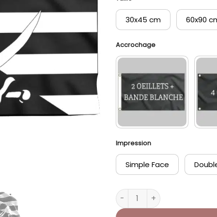
30x45 cm
60x90 c
Accrochage
Impression
Simple Face
Doubl
quantité de Drapeau Pirate 