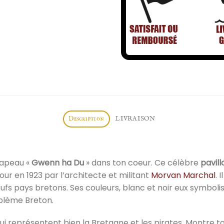
Description
LIVRAISON
rapeau «
Gwenn ha Du
» dans ton coeur. Ce célèbre
pavill
jour en 1923 par l’architecte et militant
Morvan Marchal
. 
fs pays bretons. Ses couleurs, blanc et noir eux symbolis
emblème Breton.
 qui représentent bien la Bretagne et les pirates. Montre 