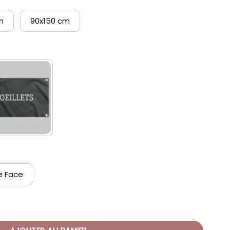
m
90x150 cm
e Face
Breton