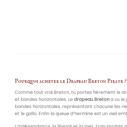
Pourquoi acheter le Drapeau Breton Pirate ?
Comme tout vrai Breton, tu portes fièrement le d
et bandes horizontales. Le
drapeau Breton
a vu le 
bandes horizontales, représentant chacune les neu
et le gallo. Enfin la queue d’hermine est un vieil 
L’indépendance, la liberté et la mer, trois termes