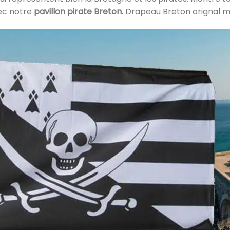
ec notre
pavillon pirate Breton.
Drapeau Breton orignal 