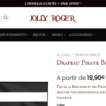
2 DRAPEAUX ACHETÉS = 3ÈME OFFERT !
DÉGUISEMENTS
BIJOUX
ARMES
ACCESSOIRES
ACCUEIL
/
DRAPEAU PIRATE
Drapeau Pirate B
A partir de
19,90
€
Fan de la Bretagne et des Pira
Affiche ton appartenance avec
piraterie.
Taille