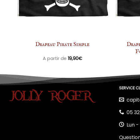
que
Drapeau Pirate Simple
Drape
F
A partir de
19,90
€
SERVICE CL
capit
05 32
Lun -
Questio