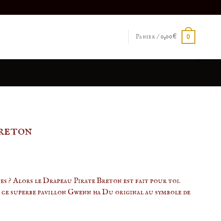
Panier /
0,00
€
0
reton
tes ? Alors le Drapeau Pirate Breton est fait pour toi.
 ce superbe pavillon Gwenn ha Du original au symbole de