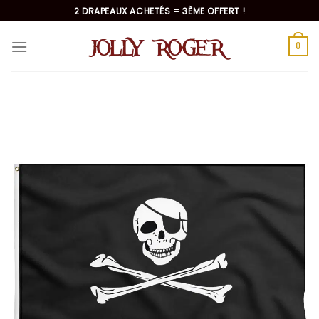
Passer
2 DRAPEAUX ACHETÉS = 3ÈME OFFERT !
au
contenu
0