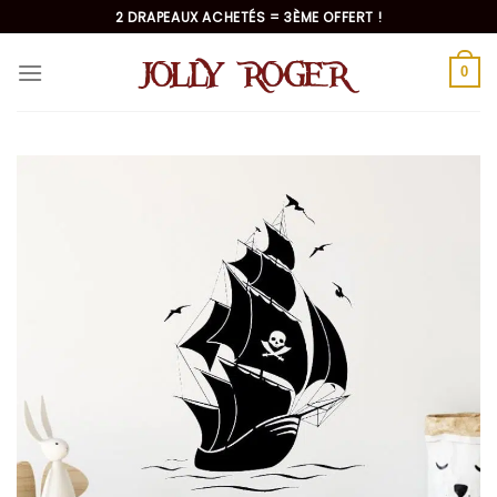
Passer
2 DRAPEAUX ACHETÉS = 3ÈME OFFERT !
au
contenu
0