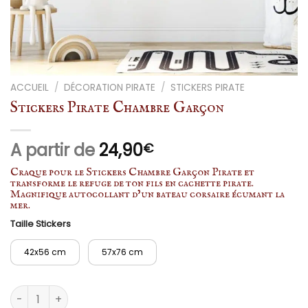
ACCUEIL
/
DÉCORATION PIRATE
/
STICKERS PIRATE
Stickers Pirate Chambre Garçon
A partir de
24,90
€
Craque pour le Stickers Chambre Garçon Pirate et
transforme le refuge de ton fils en cachette pirate.
Magnifique autocollant d’un bateau corsaire écumant la
mer.
Taille Stickers
42x56 cm
57x76 cm
quantité de Stickers Pirate Chambre Garçon