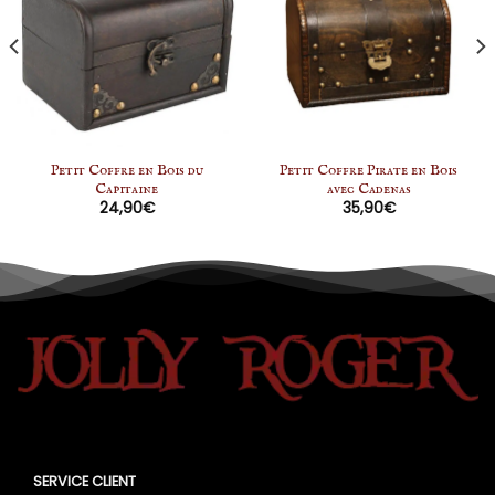
Petit Coffre en Bois du
Petit Coffre Pirate en Bois
Capitaine
avec Cadenas
24,90
€
35,90
€
SERVICE CLIENT