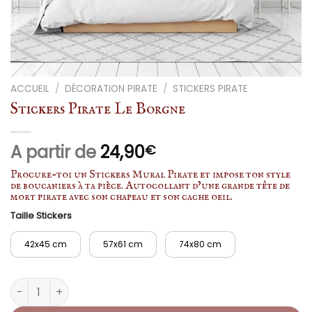
ACCUEIL
/
DÉCORATION PIRATE
/
STICKERS PIRATE
Stickers Pirate Le Borgne
A partir de
24,90
€
Procure-toi un Stickers Mural Pirate et impose ton style
de boucaniers à ta pièce. Autocollant d’une grande tête de
mort pirate avec son chapeau et son cache oeil.
Taille Stickers
42x45 cm
57x61 cm
74x80 cm
quantité de Stickers Pirate Le Borgne