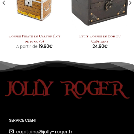
Coffre Pirate en Carton (lot
Petit Coffre en Bois du
de 10 ou 50)
Capitaine
A partir de
19,90
€
24,90
€
SERVICE CLIENT
capitaine@jolly-roger.fr