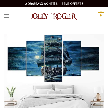
Passer
2 DRAPEAUX ACHETÉS = 3ÈME OFFERT !
au
contenu
0