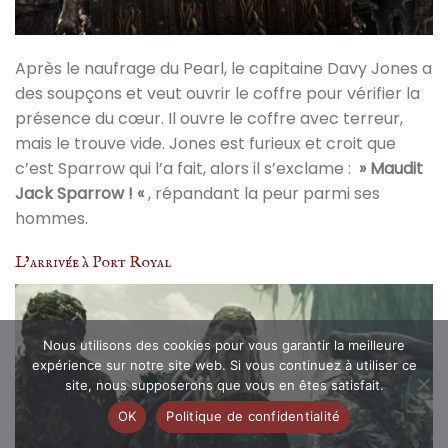
Après le naufrage du Pearl, le capitaine Davy Jones a
des soupçons et veut ouvrir le coffre pour vérifier la
présence du cœur. Il ouvre le coffre avec terreur,
mais le trouve vide. Jones est furieux et croit que
c’est Sparrow qui l’a fait, alors il s’exclame :
» Maudit
Jack Sparrow ! «
, répandant la peur parmi ses
hommes.
L’arrivée à Port Royal
Nous utilisons des cookies pour vous garantir la meilleure
expérience sur notre site web. Si vous continuez à utiliser ce
site, nous supposerons que vous en êtes satisfait.
OK
Politique de confidentialité