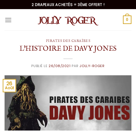
Passer
2 DRAPEAUX ACHETÉS = 3ÈME OFFERT !
au
contenu
0
PIRATES DES CARAÏBES
L’HISTOIRE DE DAVY JONES
PUBLIÉ LE
26/08/2021
PAR
JOLLY-ROGER
26
Août